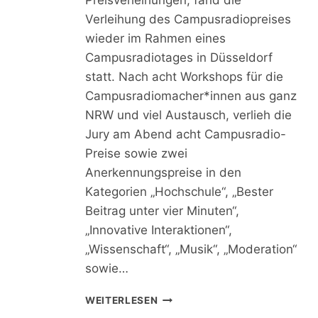
Preisverleihungen, fand die
S
Verleihung des Campusradiopreises
I
wieder im Rahmen eines
N
Campusradiotages in Düsseldorf
D
Ü
statt. Nach acht Workshops für die
S
Campusradiomacher*innen aus ganz
S
NRW und viel Austausch, verlieh die
E
L
Jury am Abend acht Campusradio-
D
Preise sowie zwei
O
Anerkennungspreise in den
R
Kategorien „Hochschule“, „Bester
F
A
Beitrag unter vier Minuten“,
M
„Innovative Interaktionen“,
0
„Wissenschaft“, „Musik“, „Moderation“
5
.
sowie…
0
9
C
WEITERLESEN
.
A