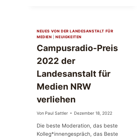
M
P
U
S
R
NEUES VON DER LANDESANSTALT FÜR
A
MEDIEN
|
NEUIGKEITEN
D
Campusradio-Preis
I
O
2022 der
-
P
Landesanstalt für
R
E
Medien NRW
I
S
verliehen
2
0
2
Von
Paul Sattler
Dezember 18, 2022
3
Die beste Moderation, das beste
D
E
Kolleg*innengespräch, das Beste