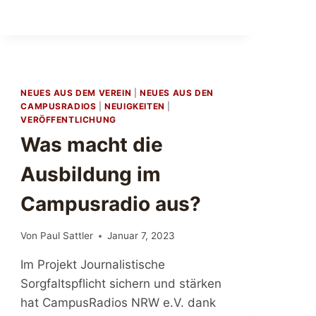
U
E
R
V
O
R
NEUES AUS DEM VEREIN
|
NEUES AUS DEN
S
CAMPUSRADIOS
|
NEUIGKEITEN
|
T
VERÖFFENTLICHUNG
A
Was macht die
N
D
Ausbildung im
G
E
Campusradio aus?
W
Ä
H
Von
Paul Sattler
Januar 7, 2023
L
T
Im Projekt Journalistische
Sorgfaltspflicht sichern und stärken
hat CampusRadios NRW e.V. dank