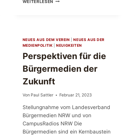
WEITERLESEN
A
M
P
U
S
R
NEUES AUS DEM VEREIN
|
NEUES AUS DER
A
MEDIENPOLITIK
|
NEUIGKEITEN
D
Perspektiven für die
I
O
Bürgermedien der
P
R
Zukunft
E
I
S
Von
Paul Sattler
Februar 21, 2023
2
Stellungnahme vom Landesverband
0
2
Bürgermedien NRW und von
5
CampusRadios NRW Die
V
Bürgermedien sind ein Kernbaustein
E