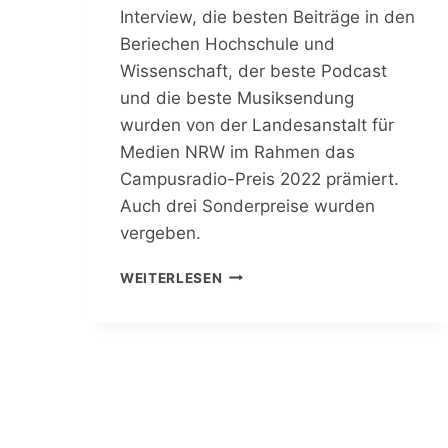
R
Interview, die besten Beiträge in den
L
Beriechen Hochschule und
A
N
Wissenschaft, der beste Podcast
D
und die beste Musiksendung
E
wurden von der Landesanstalt für
S
Medien NRW im Rahmen das
A
N
Campusradio-Preis 2022 prämiert.
S
Auch drei Sonderpreise wurden
T
vergeben.
A
L
C
WEITERLESEN
T
A
F
M
Ü
P
R
U
M
S
E
R
D
A
I
D
E