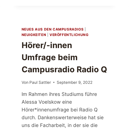
K
T
I
V
E
NEUES AUS DEN CAMPUSRADIOS
|
N
NEUIGKEITEN
|
VERÖFFENTLICHUNG
F
Hörer/-innen
Ü
R
Umfrage beim
D
I
Campusradio Radio Q
E
B
Ü
Von
Paul Sattler
September 9, 2022
R
G
Im Rahmen ihres Studiums führe
E
Alessa Voelskow eine
R
Hörer*innenumfrage bei Radio Q
M
E
durch. Dankenswerterweise hat sie
D
uns die Facharbeit, in der sie die
I