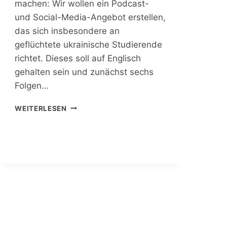
M
machen: Wir wollen ein Podcast-
P
und Social-Media-Angebot erstellen,
U
das sich insbesondere an
S
R
geflüchtete ukrainische Studierende
A
richtet. Dieses soll auf Englisch
D
gehalten sein und zunächst sechs
I
Folgen…
O
A
A
U
WEITERLESEN
U
S
S
?
S
C
H
R
E
I
B
U
N