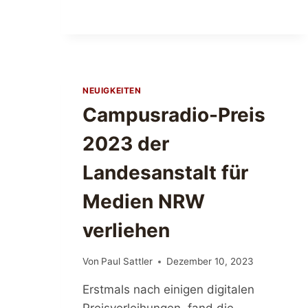
M
M
E
R
F
E
S
NEUIGKEITEN
T
Campusradio-Preis
D
E
2023 der
R
C
Landesanstalt für
A
M
Medien NRW
P
U
verliehen
S
R
Von
Paul Sattler
Dezember 10, 2023
A
D
Erstmals nach einigen digitalen
I
O