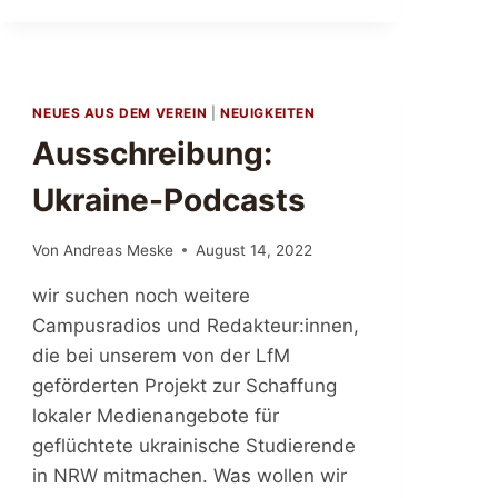
A
C
H
T
D
NEUES AUS DEM VEREIN
|
NEUIGKEITEN
I
Ausschreibung:
E
A
Ukraine-Podcasts
U
S
B
Von
Andreas Meske
August 14, 2022
I
L
wir suchen noch weitere
D
Campusradios und Redakteur:innen,
U
die bei unserem von der LfM
N
G
geförderten Projekt zur Schaffung
I
lokaler Medienangebote für
M
geflüchtete ukrainische Studierende
C
in NRW mitmachen. Was wollen wir
A