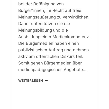
R
bei der Befähigung von
L
Bürger*innen, ihr Recht auf freie
I
Meinungsäußerung zu verwirklichen.
E
Daher unterstützen sie die
H
E
Meinungsbildung und die
N
Ausbildung einer Medienkompetenz.
Die Bürgermedien haben einen
publizistischen Auftrag und nehmen
aktiv am öffentlichen Diskurs teil.
Somit gehen Bürgermedien über
medienpädagogisches Angebote…
P
WEITERLESEN
E
R
S
P
E