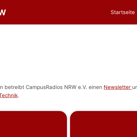
RW
Startseite
en betreibt CampusRadios NRW e.V. einen
Newsletter
u
Technik
.