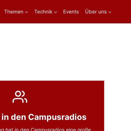
Themen
Technik
Events
Über uns
 in den Campusradios
g hat in den Campusradios eine große