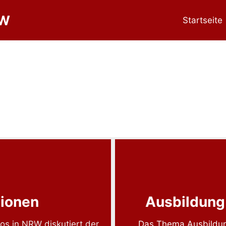
RW
Startseite
tionen
Ausbildung
os in NRW diskutiert der
Das Thema Ausbildun