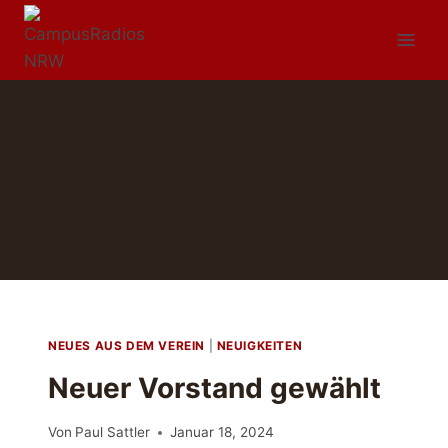
Zum
Inhalt
springen
Neues aus dem Verein
NEUES AUS DEM VEREIN
|
NEUIGKEITEN
Neuer Vorstand gewählt
Von
Paul Sattler
Januar 18, 2024