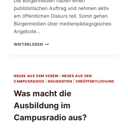
Die Bürgermedien haben einen
publizistischen Auftrag und nehmen aktiv
am öffentlichen Diskurs teil. Somit gehen
Bürgermedien über medienpädagogisches
Angebote…
PERSPEKTIVEN
WEITERLESEN
FÜR
DIE
BÜRGERMEDIEN
DER
ZUKUNFT
NEUES AUS DEM VEREIN
|
NEUES AUS DEN
CAMPUSRADIOS
|
NEUIGKEITEN
|
VERÖFFENTLICHUNG
Was macht die
Ausbildung im
Campusradio aus?