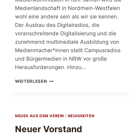
Medienlandschaft in Nordrhein-Westfalen
wohl eine andere sein als wir sie kennen.
Der Ausbau des Digitalradios, die
voranschreitende Digitalisierung und die
zunehmend multimediale Ausbildung von
Medienmacher*innen stellt Campusradios
und Bürgermedien in NRW vor große
Herausforderungen. Hinzu…
JENNIFER
WEITERLESEN
TÖPPERWEIN
NEUE
BÜRGERMEDIEN-
VERTRETERIN
IN
NEUES AUS DEM VEREIN
|
NEUIGKEITEN
DER
MEDIENKOMMISSION
Neuer Vorstand